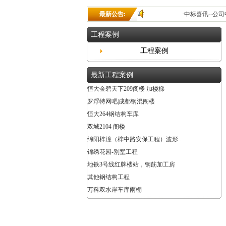
最新公告:
·中标喜讯--公司中标成都传承景观
工程案例
工程案例
最新工程案例
恒大金碧天下209阁楼 加楼梯
罗浮特网吧|成都钢混阁楼
恒大264钢结构车库
双城2104 阁楼
绵阳梓潼（梓中路安保工程）波形..
锦绣花园-别墅工程
地铁3号线红牌楼站，钢筋加工房
其他钢结构工程
万科双水岸车库雨棚