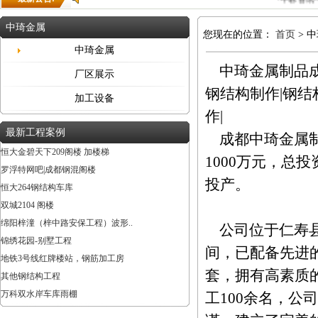
中琦金属
您现在的位置：
首页
> 
中琦金属
中琦金属制品成
厂区展示
钢结构制作|钢结
加工设备
作|
最新工程案例
成都中琦金属制
恒大金碧天下209阁楼 加楼梯
1000万元，总投
罗浮特网吧|成都钢混阁楼
投产。
恒大264钢结构车库
双城2104 阁楼
绵阳梓潼（梓中路安保工程）波形..
公司位于仁寿县视
锦绣花园-别墅工程
间，已配备先进
地铁3号线红牌楼站，钢筋加工房
套，拥有高素质
其他钢结构工程
万科双水岸车库雨棚
工100余名，