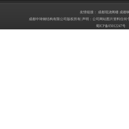
友情链接：
成都现浇阁楼
成都
成都中琦钢结构有限公司版权所有| 声明：公司网站图片资料任何
蜀ICP备050122