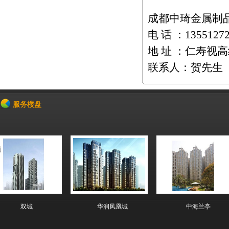
成都中琦金属制
电 话 ：13551272
地 址 ：仁寿视
联系人：贺先生
服务楼盘
双城
华润凤凰城
中海兰亭