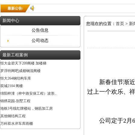
最新公告:
新闻中心
您现在的位置：
首页
>
新
公告信息
公司动态
最新工程案例
恒大金碧天下209阁楼 加楼梯
罗浮特网吧|成都钢混阁楼
恒大264钢结构车库
新春佳节渐近，
双城2104 阁楼
过上一个欢乐、祥
绵阳梓潼（梓中路安保工程）波形..
锦绣花园-别墅工程
地铁3号线红牌楼站，钢筋加工房
其他钢结构工程
公司定于2月6日
万科双水岸车库雨棚