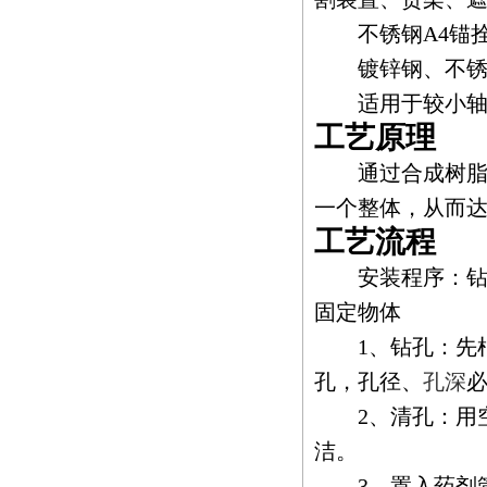
不锈钢A4锚拴
镀锌钢、不锈钢
适用于较小轴距
工艺原理
通过合成树脂
一个整体，从而
工艺流程
安装程序：钻孔??
固定物体
1、钻孔：先根
孔，孔径、
孔深
2、清孔：用空
洁。
3、置入药剂管