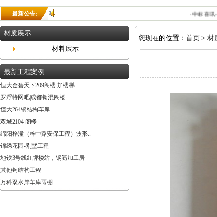
最新公告:
·中标喜讯--
材质展示
您现在的位置：
首页
>
材
材料展示
最新工程案例
恒大金碧天下209阁楼 加楼梯
罗浮特网吧|成都钢混阁楼
恒大264钢结构车库
双城2104 阁楼
绵阳梓潼（梓中路安保工程）波形..
锦绣花园-别墅工程
地铁3号线红牌楼站，钢筋加工房
其他钢结构工程
万科双水岸车库雨棚