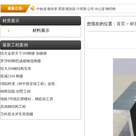
·中标喜讯--公司中标成都传承景观规划设计有限公司办公室钢结构
最新公告:
材质展示
您现在的位置：
首页
>
材
材料展示
最新工程案例
恒大金碧天下209阁楼 加楼梯
罗浮特网吧|成都钢混阁楼
恒大264钢结构车库
双城2104 阁楼
绵阳梓潼（梓中路安保工程）波形..
锦绣花园-别墅工程
地铁3号线红牌楼站，钢筋加工房
其他钢结构工程
万科双水岸车库雨棚