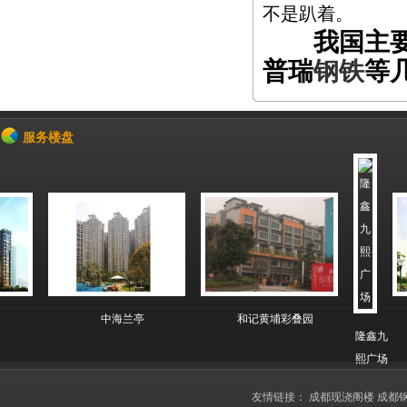
不是趴着。
我国主要是
普瑞
钢铁
等
服务楼盘
中海兰亭
和记黄埔彩叠园
隆鑫九
熙广场
友情链接：
成都现浇阁楼
成都