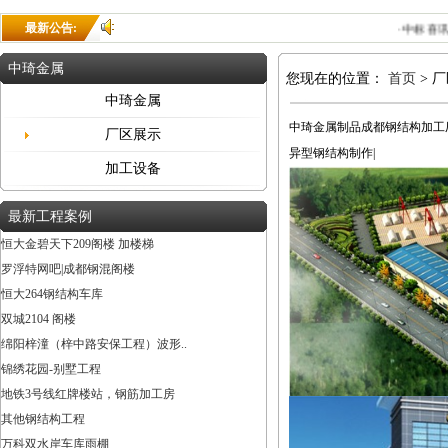
最新公告:
·中标喜讯-
中琦金属
您现在的位置：
首页
> 
中琦金属
中琦金属制品成都钢结构加工厂
厂区展示
异型钢结构制作|
加工设备
最新工程案例
恒大金碧天下209阁楼 加楼梯
罗浮特网吧|成都钢混阁楼
恒大264钢结构车库
双城2104 阁楼
绵阳梓潼（梓中路安保工程）波形..
锦绣花园-别墅工程
地铁3号线红牌楼站，钢筋加工房
其他钢结构工程
万科双水岸车库雨棚